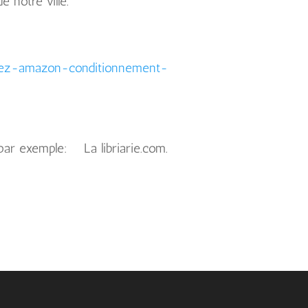
 notre ville.
hez-amazon-conditionnement-
par exemple:
La libriarie.com.