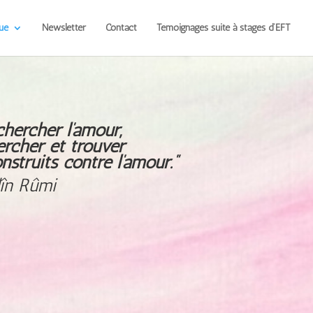
ue
Newsletter
Contact
Témoignages suite à stages d’EFT
chercher l’amour,
ercher
et trouver
nstruits contre l’amour.”
dîn Rûmi