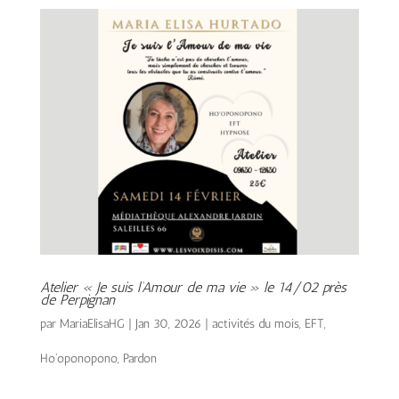
Atelier « Je suis l’Amour de ma vie » le 14/02 près
de Perpignan
par
MariaElisaHG
|
Jan 30, 2026
|
activités du mois
,
EFT
,
Ho'oponopono
,
Pardon