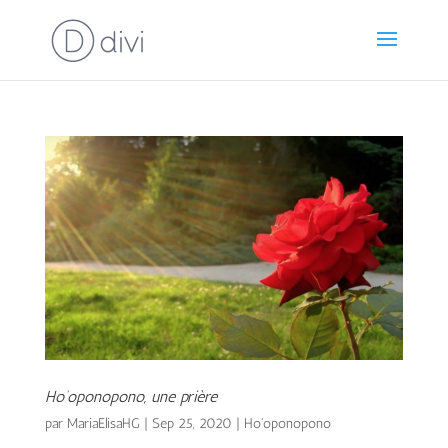
Ho’oponopono, une prière
par
MariaElisaHG
|
Sep 25, 2020
|
Ho'oponopono