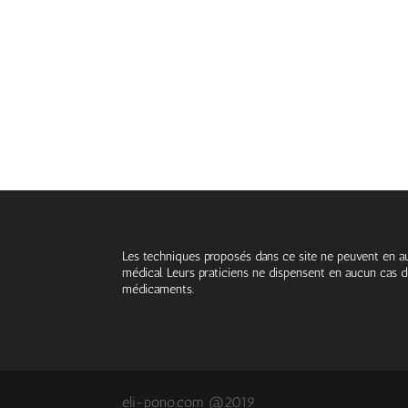
Les techniques proposés dans ce site ne peuvent en au
médical. Leurs praticiens ne dispensent en aucun cas de
médicaments.
eli-pono.com @2019