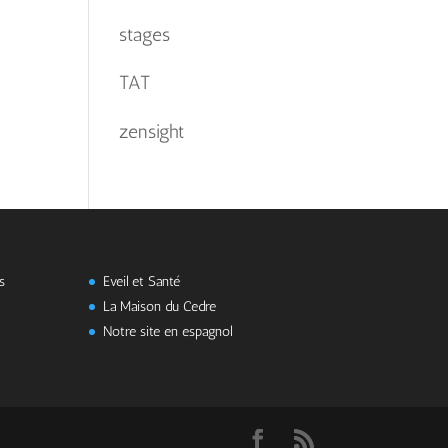
stages
TAT
zensight
s
Eveil et Santé
La Maison du Cedre
Notre site en espagnol