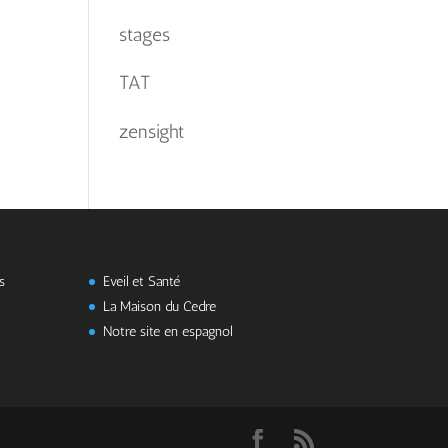
stages
TAT
zensight
s
Eveil et Santé
La Maison du Cedre
Notre site en espagnol