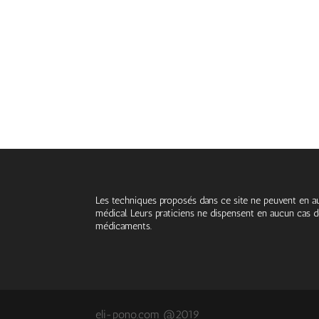
Les techniques proposés dans ce site ne peuvent en au
médical. Leurs praticiens ne dispensent en aucun cas de
médicaments.
eli-pono.com @2019