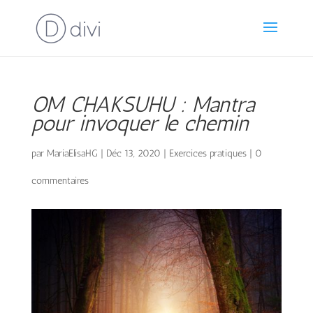
OM CHAKSUHU : Mantra
pour invoquer le chemin
par
MariaElisaHG
|
Déc 13, 2020
|
Exercices pratiques
|
0
commentaires