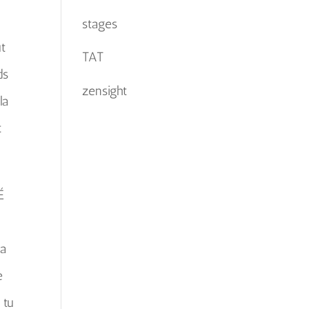
stages
t
TAT
ds
zensight
la
t
É
la
e
 tu