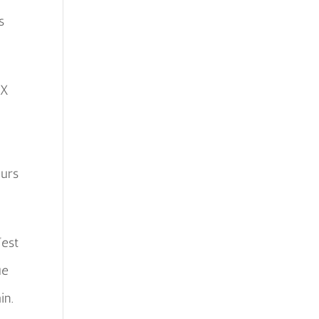
s
UX
eurs
’est
ue
in.