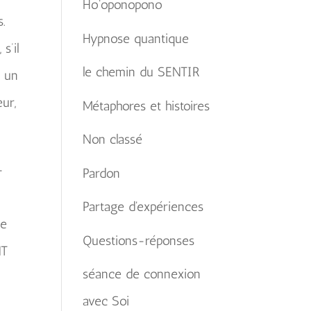
Ho'oponopono
s.
Hypnose quantique
s’il
le chemin du SENTIR
à un
ur,
Métaphores et histoires
Non classé
-
Pardon
Partage d'expériences
de
Questions-réponses
NT
séance de connexion
avec Soi