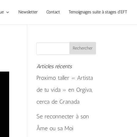
ue
Newsletter
Contact
Témoignages suite à stages d’EFT
Articles récents
Proximo taller « Artista
de tu vida » en Orgiva,
cerca de Granada
Se reconnecter à son
Âme ou sa Moi