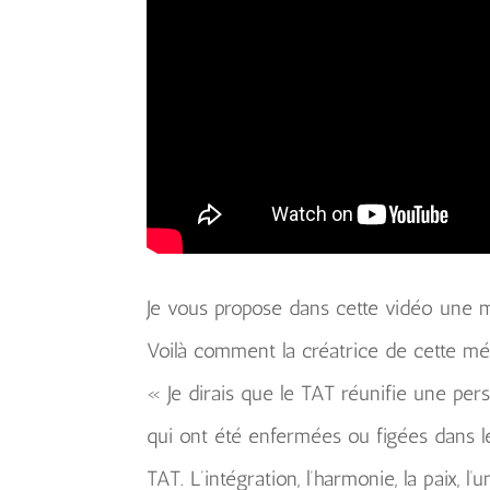
Je vous propose dans cette vidéo une m
Voilà comment la créatrice de cette mét
« Je dirais que le TAT réunifie une pe
qui ont été enfermées ou figées dans le
TAT. L’intégration, l’harmonie, la paix, l’un