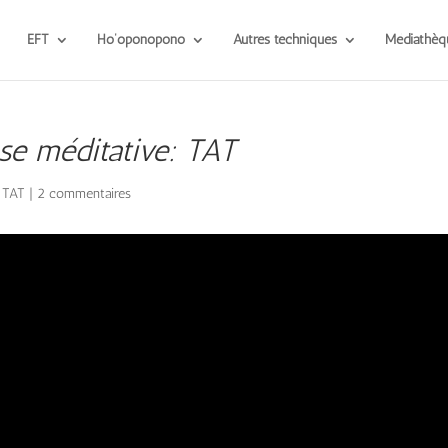
EFT
Ho’oponopono
Autres techniques
Médiathèq
ose méditative: TAT
,
TAT
|
2 commentaires