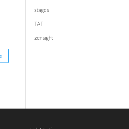
stages
TAT
zensight