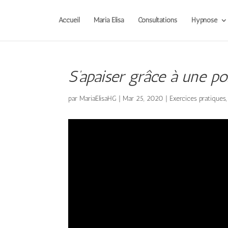
Accueil
Maria Elisa
Consultations
Hypnose
S’apaiser grâce à une p
par
MariaElisaHG
|
Mar 25, 2020
|
Exercices pratiques