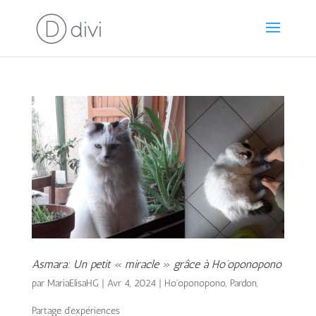
Asmara: Un petit « miracle » grâce à Ho’oponopono
par
MariaElisaHG
|
Avr 4, 2024
|
Ho'oponopono
,
Pardon
,
Partage d'expériences